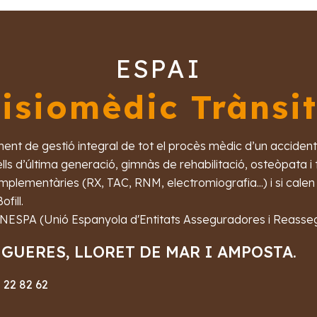
ESPAI
isiomèdic Trànsi
t de gestió integral de tot el procès mèdic d’un accident d
ls d’última generació, gimnàs de rehabilitació, osteòpata i t
plementàries (RX, TAC, RNM, electromiografia...) i si calen
fill.
 UNESPA (Unió Espanyola d'Entitats Asseguradores i Reasse
IGUERES, LLORET DE MAR I AMPOSTA.
 22 82 62