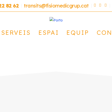
22 82 62
transits@fisiomedicgrup.cat
SERVEIS
ESPAI
EQUIP
CON