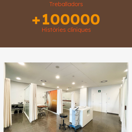
Treballadors
+
100000
Històries clíniques