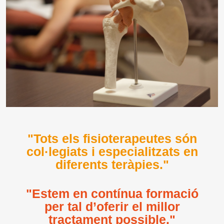
"Tots els fisioterapeutes són
col·legiats i especialitzats en
diferents teràpies."
"Estem en contínua formació
per tal d’oferir el millor
tractament possible."